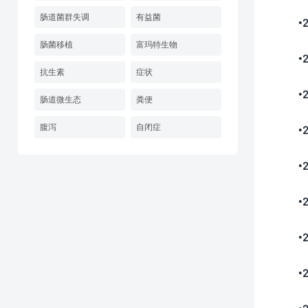
肠道菌群失调
有益菌
•2
肠菌移植
富玛特生物
•20
抗生素
症状
•2
肠道微生态
粪便
腹泻
自闭症
•20
•20
•20
•20
•20