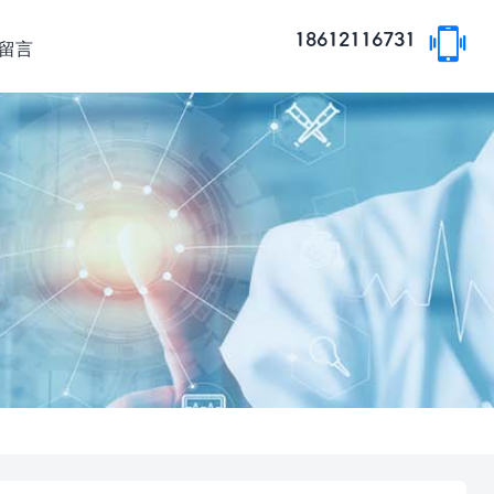
18612116731
留言