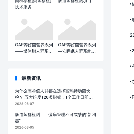
菌群移植(粪菌移植)
肠道菌群检测项目
•借
技术服务
•成功
20
GAP养好菌营养系列
GAP养好菌营养系列
•20
——燃体脂人群系统
—安睡眠人群系统解
解决方案
决方案
•在
最新资讯
•在
为什么高净值人群都在选择富玛特肠菌快
•F
检？ 五大维度120项指标，1个工作日即可
出报告
2026-08-07
肠道菌群检测——慢病管理不可或缺的“新利
器”
2026-08-05