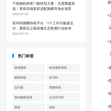
20
干细胞机构零门槛转型方案：无需重建渠
道！原有高端客群适配肠菌市场全场景
2026-07-29
•北
富玛特肠菌快检平台：1个工作日极速交
付，重新定义肠道微生态检测行业标准
2026-07-15
•北
热门标签
•2
肠道菌群
肠道菌群移植
菌群移植
富玛特
•2
益生菌
粪菌移植
•20
肠道菌群检测
北京富玛特
•2
肠道
便秘