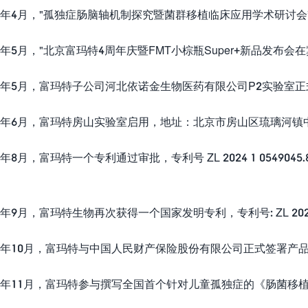
024年4月，"孤独症肠脑轴机制探究暨菌群移植临床应用学术研讨
024年5月，"北京富玛特4周年庆暨FMT小棕瓶Super+新品发布
024年5月，富玛特子公司河北依诺金生物医药有限公司P2实验室
024年6月，富玛特房山实验室启用，地址：北京市房山区琉璃河
24年8月，富玛特一个专利通过审批，专利号 ZL 2024 1 0549045
024年9月，富玛特生物再次获得一个国家发明专利，专利号: ZL 2024 
024年10月，富玛特与中国人民财产保险股份有限公司正式签署产
024年11月，富玛特参与撰写全国首个针对儿童孤独症的《肠菌移