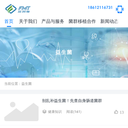
18612116731
首页
关于我们
产品与服务
菌群移植合作
新闻动态
健
益生菌
当前位置：益生菌
别乱补益生菌！先查自身肠道菌群
阅读(161)
健康知识
13