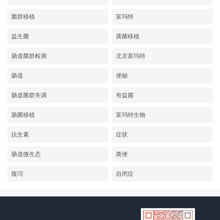
菌群移植
富玛特
益生菌
粪菌移植
肠道菌群检测
北京富玛特
肠道
便秘
肠道菌群失调
有益菌
肠菌移植
富玛特生物
抗生素
症状
肠道微生态
粪便
腹泻
自闭症