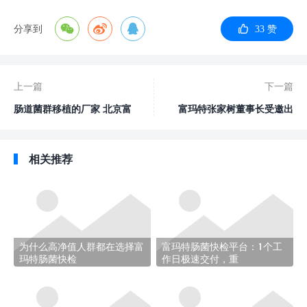
分享到
33
赞
上一篇
下一篇
肠道菌群移植的厂家 北京富
富玛特张家树董事长受邀出
玛特生物公司
席2023菌群移植圆桌论坛
相关推荐
为什么高净值人群都在选择富
富玛特肠菌快检平台：1个工
玛特肠菌快检
作日极速交付，重