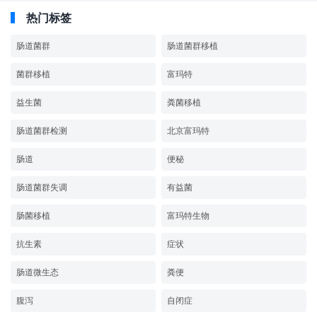
热门标签
肠道菌群
肠道菌群移植
菌群移植
富玛特
益生菌
粪菌移植
肠道菌群检测
北京富玛特
肠道
便秘
肠道菌群失调
有益菌
肠菌移植
富玛特生物
抗生素
症状
肠道微生态
粪便
腹泻
自闭症