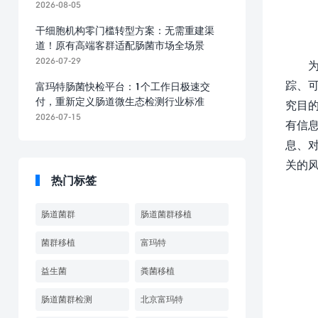
2026-08-05
干细胞机构零门槛转型方案：无需重建渠
道！原有高端客群适配肠菌市场全场景
2026-07-29
踪、
富玛特肠菌快检平台：1个工作日极速交
付，重新定义肠道微生态检测行业标准
究目
2026-07-15
有信
息、对
关的
热门标签
肠道菌群
肠道菌群移植
菌群移植
富玛特
益生菌
粪菌移植
肠道菌群检测
北京富玛特