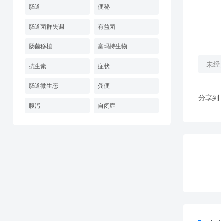
肠道
便秘
肠道菌群失调
有益菌
肠菌移植
富玛特生物
未经
抗生素
症状
肠道微生态
粪便
分享到
腹泻
自闭症