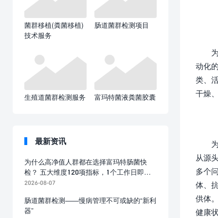
菌群移植(粪菌移植)
肠道菌群检测项目
技术服务
动化
类、
干燥
生殖道菌群检测服务
富玛特菌液粪菌胶囊
最新资讯
从源头
为什么高净值人群都在选择富玛特肠菌快
多个
检？ 五大维度120项指标，1个工作日即可
出报告
2026-08-07
体、
供体
肠道菌群检测——慢病管理不可或缺的“新利
器”
健康