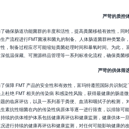
严苛的质控
为了确保肠道功能菌群的丰度和活性，提高粪菌移植有效性，同
的生产流程进行FMT菌液和菌丸的制备。人体肠道菌群种类繁杂
活性，制备过程应尽可能缩短粪菌处理时间和暴氧时间。为此， 
、深低温保藏、可溯源样品管理等一系列标准化流程，确保粪菌
严苛的供体筛
为了保障 FMT 产品的安全性和有效性，富玛特遵照国际共识制
上杜绝 FMT 相关的传染病 和感染性风险，获得最健康的肠道
问题的临床评估，以及一系列基于粪便、血清和咽拭子的检测， 
抗生素抗性细菌在内的传染性病原体等逐一进行筛查，以排除可
。持续的供体维护体系包括健康再评估和健康监测，健康供体一旦
状况进行持续的健康再评估和健康监测，对任何可能影响健康的改