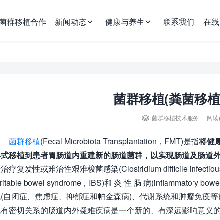
菌群移植合作
新闻动态
健康与养生
联系我们
在线
菌群移植(粪菌移植
阅读
菌群移植技术服务
菌群移植
(Fecal Microbiota Transplantation，FMT)是指
将健
形式移植到患者胃肠道内重建新的肠道菌群，以实现肠道及肠道
疗复发性或难治性艰难梭菌感染(Clostridium difficile in
rritable bowel syndrome，IBS)和 炎 性 肠 病(inflamma
(自闭症、焦虑症、抑郁症和帕金森病)、代谢系统和肿瘤免疫等
乱有密切关系的肠道内外疑难疾病是一个新的、有深远影响意义