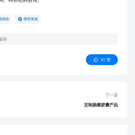
菌移植
菌群重建
服务
81
赞
下一篇
定制肠菌胶囊产品