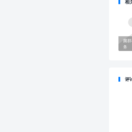
相
菌群
务
评