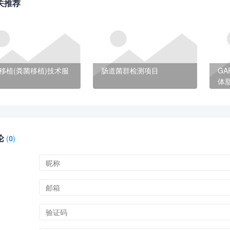
关推荐
移植(粪菌移植)技术服
肠道菌群检测项目
G
体
论
(
0)