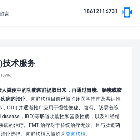
18612116731
留言
)技术服务
(
13986)
康人粪便中的功能菌群提取出来，再通过胃镜、肠镜或胶
外疾病的治疗
。菌群移植目前已被临床医学指南及共识推
fectious，CDI);并逐渐推广应用于慢性便秘、腹泻、肠易激综
tory bowel disease，IBD)等肠道功能性和器质性病，以及神经精
疾病的治疗。FMT 治疗对于传统治疗无效、且与肠道菌
的治疗选择。菌群移植又被称为
粪菌移植
。