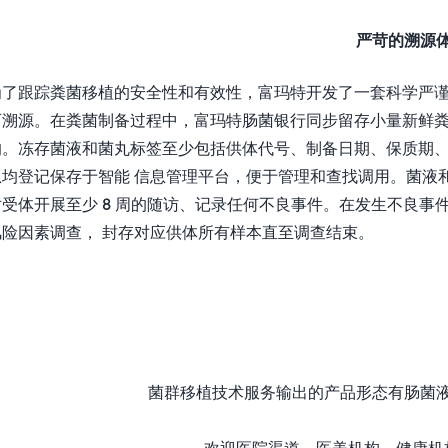
严苛的溯源
为了跟踪粪菌移植的安全性和有效性，富玛特开发了一套科学严谨的
可溯源。在粪菌制备过程中，富玛特肠菌银行同步留存小量新鲜
的。冻存菌液和菌丸标签至少包括供体代号、制备日期、保质期、
息均登记保存于智能 信息管理平台，便于管理和查找调用。菌液
受体开展至少 8 周的随访、记录任何不良事件。在发生不良
风险因素调查， 封存对应供体所有样本直至调查结束。
菌群移植技术服务输出的产品形态有肠菌
欢迎医院渠道、医美机构、健康机