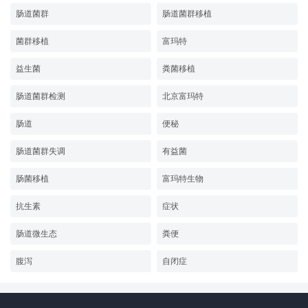
肠道菌群
肠道菌群移植
菌群移植
富玛特
益生菌
粪菌移植
肠道菌群检测
北京富玛特
肠道
便秘
肠道菌群失调
有益菌
肠菌移植
富玛特生物
抗生素
症状
肠道微生态
粪便
腹泻
自闭症