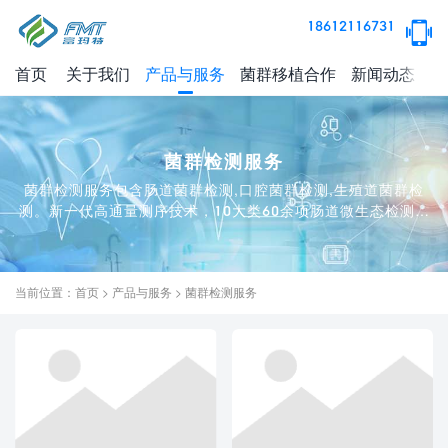
18612116731
首页
关于我们
产品与服务
菌群移植合作
新闻动态
健
菌群检测服务
菌群检测服务包含肠道菌群检测,口腔菌群检测,生殖道菌群检
测。新一代高通量测序技术，10大类60余项肠道微生态检测。
富玛特肠道微生态检测可提供关于肠道菌群总体情况、主要消
化道致病菌、以及与肠道微生态相关的多指标全方位健康评
估。
当前位置：
首页
>
产品与服务
>
菌群检测服务