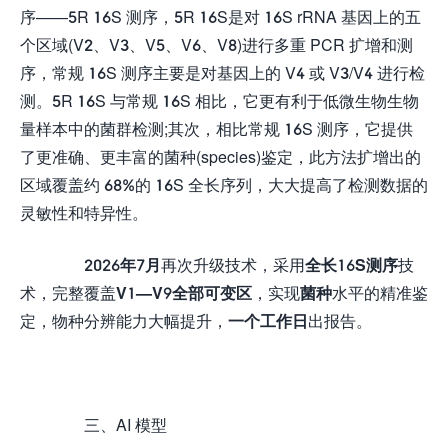
序——5R 16S 测序，5R 16S是对 16S rRNA 基因上的五
个区域(V2、V3、V5、V6、V8)进行多重 PCR 扩增和测
序，常规 16S 测序主要是对基因上的 V4 或 V3/V4 进行检
测。5R 16S 与常规 16S 相比，它更有利于低微生物生物
量样本中的菌群检测;其次，相比常规 16S 测序，它提供
了更准确、更丰富的菌种(species)鉴定，此方法扩增出的
区域覆盖约 68%的 16S 全长序列，大大提高了检测数据的
灵敏性和特异性。
2026年7月
再次升级技术，采用
全长16S测序
技
术，完整覆盖
V1—V9全部可变区
，实现
菌种
水平的精准鉴
定，物种分辨能力大幅提升，
一个工作日
出报告。
三、AI 模型