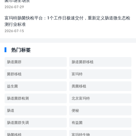
菌市场全场景
2026-07-29
富玛特肠菌快检平台：1个工作日极速交付，重新定义肠道微生态检
测行业标准
2026-07-15
热门标签
肠道菌群
肠道菌群移植
菌群移植
富玛特
益生菌
粪菌移植
肠道菌群检测
北京富玛特
肠道
便秘
肠道菌群失调
有益菌
肠菌移植
富玛特生物