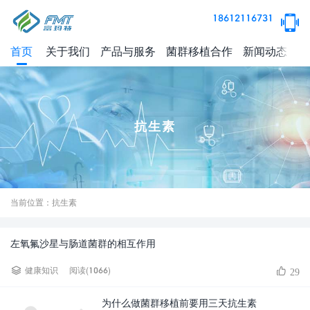
18612116731
首页
关于我们
产品与服务
菌群移植合作
新闻动态
健
抗生素
当前位置：抗生素
左氧氟沙星与肠道菌群的相互作用
阅读(1066)
健康知识
29
为什么做菌群移植前要用三天抗生素