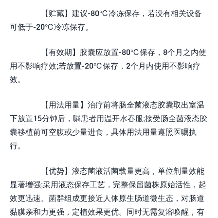
【贮藏】建议-80℃冷冻保存，若没有相关设备
可低于-20℃冷冻保存。
【有效期】胶囊应放置-80℃保存，8个月之内使
用不影响疗效;若放置-20℃保存，2个月内使用不影响疗
效。
【用法用量】治疗前将肠全菌液态胶囊取出室温
下放置15分钟后，嘱患者用温开水吞服;接受肠全菌液态胶
囊移植前可空腹或少量进食，具体用法用量遵照医嘱执
行。
【优势】液态菌液活菌载量更高，单位剂量效能
显著增强;采用液态保存工艺，完整保留菌株原始活性，起
效更迅速。菌群组成更接近人体原生肠道微生态，对肠道
黏膜亲和力更强，定植效果更优。同时无需复溶唤醒，有