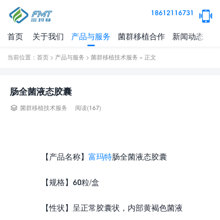
18612116731
首页
关于我们
产品与服务
菌群移植合作
新闻动态
健
当前位置：
首页
>
产品与服务
>
菌群移植技术服务
» 正文
肠全菌液态胶囊
阅读(
167)
菌群移植技术服务
【产品名称】
富玛特
肠全菌液态胶囊
【规格】60粒/盒
【性状】呈正常胶囊状，内部黄褐色菌液