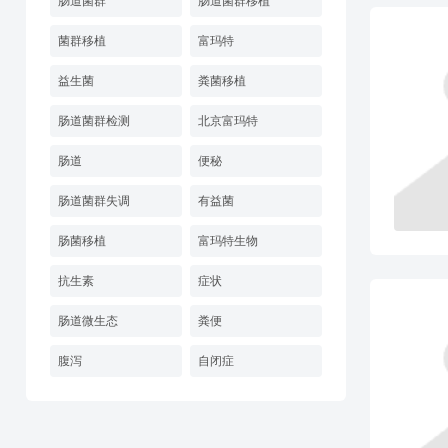
肠道菌群
肠道菌群移植
菌群移植
富玛特
益生菌
粪菌移植
肠道菌群检测
北京富玛特
肠道
便秘
肠道菌群失调
有益菌
肠菌移植
富玛特生物
抗生素
症状
肠道微生态
粪便
腹泻
自闭症