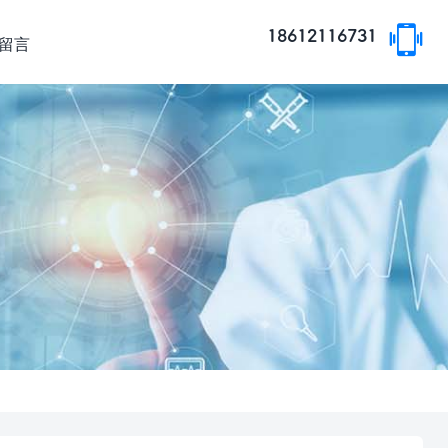
18612116731
留言