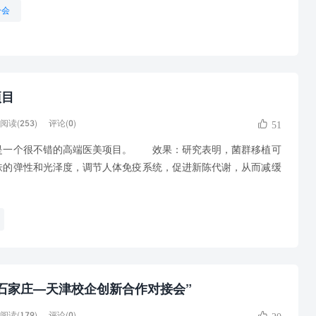
分会
项目
阅读(253)
评论(0)
51
一个很不错的高端医美项目。 效果：研究表明，菌群移植可
肤的弹性和光泽度，调节人体免疫系统，促进新陈代谢，从而减缓
石家庄—天津校企创新合作对接会”
阅读(179)
评论(0)