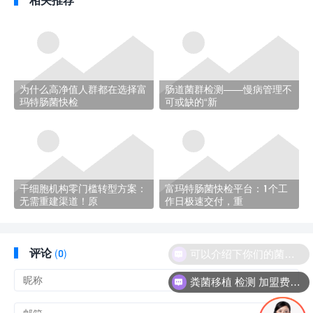
为什么高净值人群都在选择富
肠道菌群检测——慢病管理不
玛特肠菌快检
可或缺的“新
干细胞机构零门槛转型方案：
富玛特肠菌快检平台：1个工
无需重建渠道！原
作日极速交付，重
可以介绍下你们的菌群移植项目吗？
评论
(
0)
粪菌移植 检测 加盟费多少？