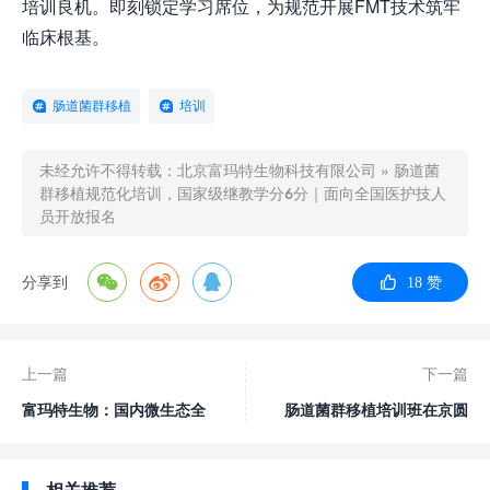
培训良机。即刻锁定学习席位，为规范开展FMT技术筑牢
临床根基。
肠道菌群移植
培训
未经允许不得转载：
北京富玛特生物科技有限公司
»
肠道菌
群移植规范化培训，国家级继教学分6分｜面向全国医护技人
员开放报名
分享到
18
赞
上一篇
下一篇
富玛特生物：国内微生态全
肠道菌群移植培训班在京圆
产业链企业——获河北广电
满结业！富玛特助力参训医
独家探访，AI赋能打造京津
师完成独立开科能力认证
冀生物医药协同标杆
相关推荐