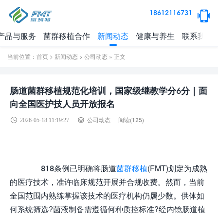
18612116731
产品与服务
菌群移植合作
新闻动态
健康与养生
联系我们
当前位置：
首页
>
新闻动态
>
公司动态
» 正文
肠道菌群移植规范化培训，国家级继教学分6分｜面
向全国医护技人员开放报名
阅读(
125)
2026-05-18 11:19:27
公司动态
818条例已明确将肠道
菌群移植
(FMT)划定为成熟
的医疗技术，准许临床规范开展并合规收费。然而，当前
全国范围内熟练掌握该技术的医疗机构仍属少数。供体如
何系统筛选?菌液制备需遵循何种质控标准?经内镜肠道植