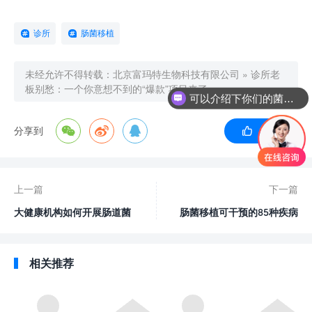
诊所
肠菌移植
未经允许不得转载：
北京富玛特生物科技有限公司
»
诊所老
可以介绍下你们的菌群移植项目吗？
板别愁：一个你意想不到的“爆款”项目来了
粪菌移植 检测 加盟费多少？
分享到
12
赞
上一篇
下一篇
大健康机构如何开展肠道菌
肠菌移植可干预的85种疾病
群检测项目
相关推荐