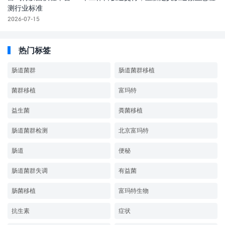
测行业标准
2026-07-15
热门标签
肠道菌群
肠道菌群移植
菌群移植
富玛特
益生菌
粪菌移植
肠道菌群检测
北京富玛特
肠道
便秘
肠道菌群失调
有益菌
肠菌移植
富玛特生物
抗生素
症状