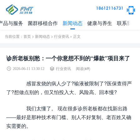
18612116731
产品与服务
菌群移植合作
新闻动态
健康与养生
联系我们
当前位置：
首页
>
新闻动态
>
行业资讯
» 正文
诊所老板别愁：一个你意想不到的“爆款”项目来了
阅读(
69)
2026-06-11 13:30:12
行业资讯
感冒发烧的病人少了?输液被限制了?医保查得严
了?想做点别的，但又怕投入大、风险高、回本慢?
我们太懂了。 现在很多诊所老板都在找新出路
——最好是那种技术有门槛、别人不好复制、老百姓又确
实需要的。