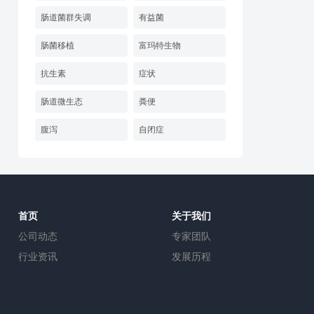
肠道菌群失调
有益菌
肠菌移植
富玛特生物
抗生素
症状
肠道微生态
粪便
腹泻
自闭症
首页
关于我们
公司动态
专家团队
行业资讯
发展历程