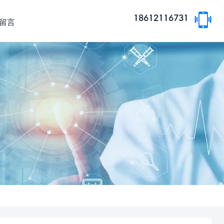
18612116731
留言