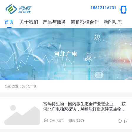
18612116731
首页
关于我们
产品与服务
菌群移植合作
新闻动态
健
河北广电
当前位置：河北广电
富玛特生物：国内微生态全产业链企业——获
河北广电独家探访，AI赋能打造京津冀生物医
药协同标杆
阅读(257)
公司动态
17