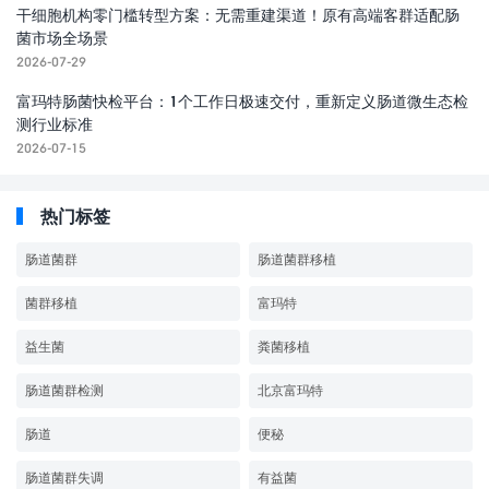
干细胞机构零门槛转型方案：无需重建渠道！原有高端客群适配肠
菌市场全场景
2026-07-29
富玛特肠菌快检平台：1个工作日极速交付，重新定义肠道微生态检
测行业标准
2026-07-15
热门标签
肠道菌群
肠道菌群移植
菌群移植
富玛特
益生菌
粪菌移植
肠道菌群检测
北京富玛特
肠道
便秘
肠道菌群失调
有益菌