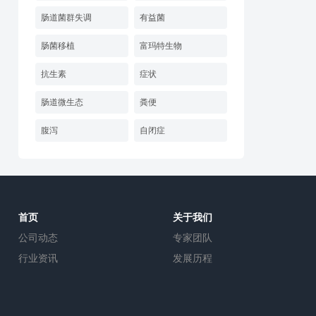
肠道菌群失调
有益菌
肠菌移植
富玛特生物
抗生素
症状
肠道微生态
粪便
腹泻
自闭症
首页
关于我们
公司动态
专家团队
行业资讯
发展历程