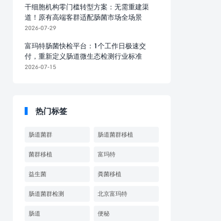
干细胞机构零门槛转型方案：无需重建渠
道！原有高端客群适配肠菌市场全场景
2026-07-29
富玛特肠菌快检平台：1个工作日极速交
付，重新定义肠道微生态检测行业标准
2026-07-15
热门标签
肠道菌群
肠道菌群移植
菌群移植
富玛特
益生菌
粪菌移植
肠道菌群检测
北京富玛特
肠道
便秘