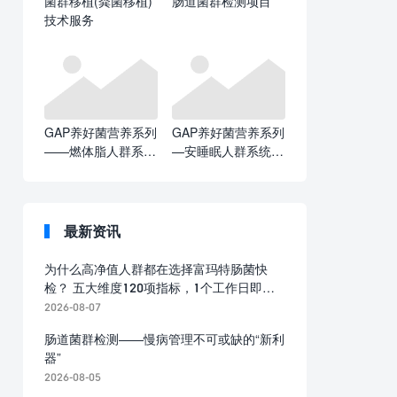
菌群移植(粪菌移植)
肠道菌群检测项目
技术服务
GAP养好菌营养系列
GAP养好菌营养系列
——燃体脂人群系统
—安睡眠人群系统解
解决方案
决方案
最新资讯
为什么高净值人群都在选择富玛特肠菌快
检？ 五大维度120项指标，1个工作日即可
出报告
2026-08-07
肠道菌群检测——慢病管理不可或缺的“新利
器”
2026-08-05