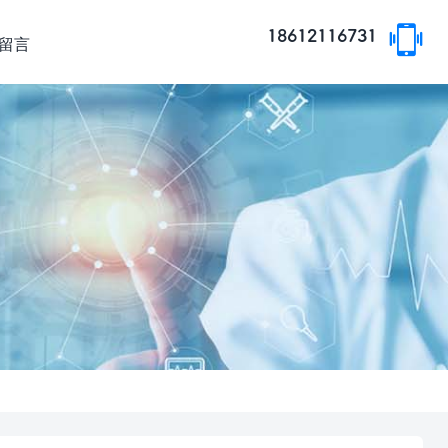
18612116731
留言