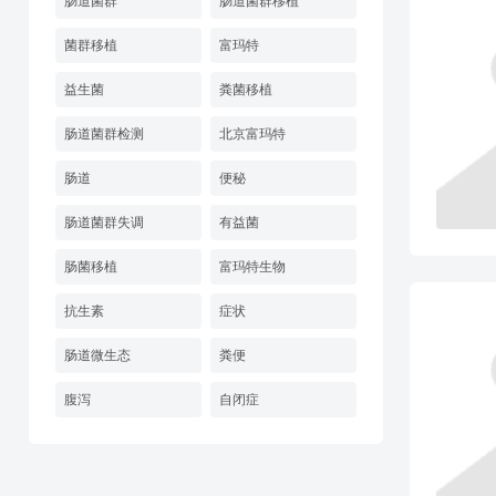
肠道菌群
肠道菌群移植
菌群移植
富玛特
益生菌
粪菌移植
肠道菌群检测
北京富玛特
肠道
便秘
肠道菌群失调
有益菌
肠菌移植
富玛特生物
抗生素
症状
肠道微生态
粪便
腹泻
自闭症