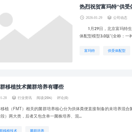
热烈祝贺富玛特“供受
2026-01-29
公司动态
1月29日，北京富玛特生
体配型模型3.0版”(全称：
富玛特
供受体配型
群移植技术菌群培养有哪些
阅读(204)
评论(0)
01-28
行业资讯
移植（FMT）相关的菌群培养核心分为供体粪便直接制备的未培养混合菌
段）两大类，后者又包含单一菌株培养、混...
群移植技术
菌群培养